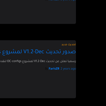
تحديث جديد
صدور تحديث V1.2-Dec لمشروع OC-Configs
رسميا نعلن عن تحديث V1.2-Dec لمشروع OC-configs لنقدم فيه دعم لاخر تحديثات اوبن كور.
By
FarisZR
,
2 years
ago