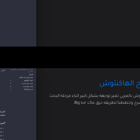
رح الهاكنتوش
 بالعربي تغير توجهه بشكل كبير اثناء مرحله البحث
وخططنا لطريقه حرق ماك Big sur.