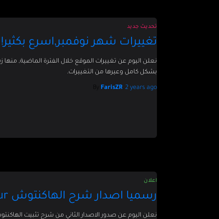
تحديث جديد
تغييرات شهر نوفمبر,اسرع بكثير!
نعلن اليوم عن تغييرات الموقع خلال الفترة الماضية, منها
بشكل كامل وعيرها من التغييرات.
By
FarisZR
,
2 years
ago
اعلان
رسميا اصدار شرح الهاكنتوش V2.0-Big sur
نعلن اليوم عن صدور الاصدار الثاني من شرح تثبيت الهاكنت