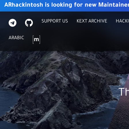
ARhackintosh is looking for new Maintaine
GITHUB
تيليجرام
SUPPORT US
KEXT ARCHIVE
HACKI
ماتركس
ARABIC
T