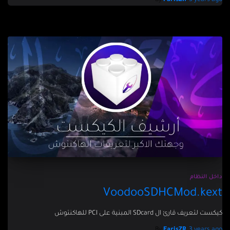
By
FarisZR
,
3 years
ago
داخل النظام
VoodooSDHCMod.kext
كيكست لتعريف قارئ ال SDcard المبنية على PCI للهاكنتوش