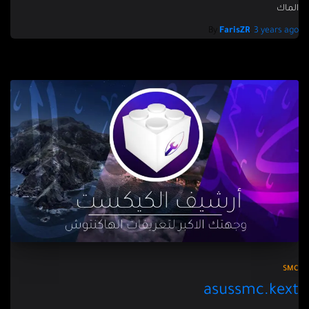
الماك
By
FarisZR
,
3 years
ago
SMC
asussmc.kext