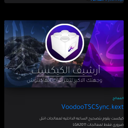
By
FarisZR
,
3 years
ago
المعالج
VoodooTSCSync.kext
كيكست يقوم بتصحيح الساعه الداخليه لمعالجات انتل
ضروري فقط لمعالجات LGA2011