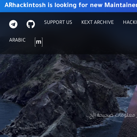
ARhackintosh is looking for new Maintaine
GITHUB
تيليجرام
SUPPORT US
KEXT ARCHIVE
HACKI
ماتركس
ARABIC
 معلومات صحيحة الخ…