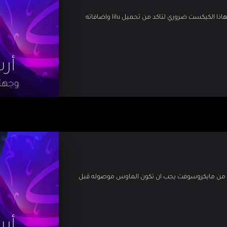
اذا كنت تحب ان تضع كيكستاتك داخل Library/Extensions فهاذا الكيكست ضروري لتاكد من تحميل lilu واضافاته
يضيف دعم الماوسات التي تستخدم بروتوكول serial mouse من مايكروسوفت يجب ان تكون الماوس موصوله قبل