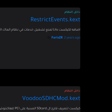
داخل النظام
RestrictEvents.kext
اضافه لكيكست Lilu لمنع تشغيل خدمات في نظام الماك التي قد تسبب مشاكل على بعض القطع
By
FarisZR
,
2 years
ago
داخل النظام
VoodooSDHCMod.kext
كيكست لتعريف قارئ ال SDcard المبنية على PCI للهاكنتوش