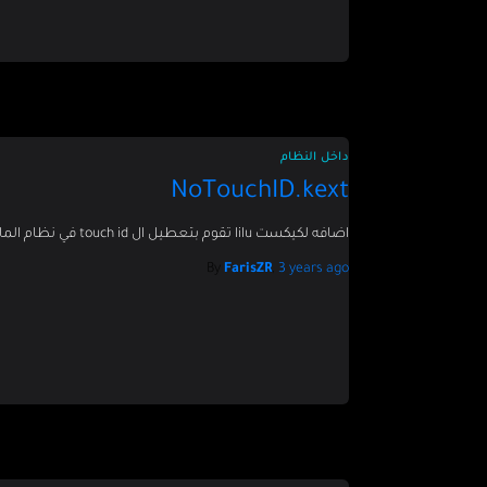
داخل النظام
NoTouchID.kext
اضافه لكيكست lilu تقوم بتعطيل ال touch id في نظام الماك.
By
FarisZR
,
3 years
ago