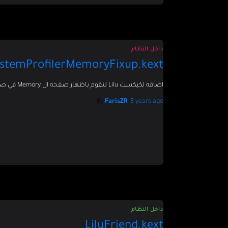
داخل النظام
stemProfilerMemoryFixup.kext
اضافه لكيكست Lilu لتقوم باظهار صفحه ال Memory في صفحه حول هذا الماك لsmbios ماك بوك اير
By
FarisZR
,
3 years
ago
داخل النظام
LiluFriend.kext