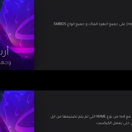
اضافه لكيكست lilu عباره عن مجموعه باتشات لتزيد التوافق مع ssd من نوع NVME التي لم يتم تصنيعها من ابل
في حتى يعمل الكيكست.