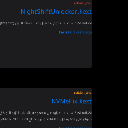
داخل النظام
NightShiftUnlocker.kext
اضافه لكيكست lilu تقوم بتفعيل خيار اضائه الليل (nigthtshift) على جميع اجهزه الماك و جميع انواع SMBIOS.
By
FarisZR
,
3 years
ago
داخل النظام
NVMeFix.kext
سواء على اجهزه ابل او الهاكنتوش تحتاج اصدار ماك موها