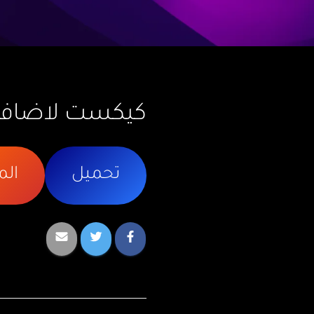
كيكست لاضافه فريموير كر
تحميل
ال