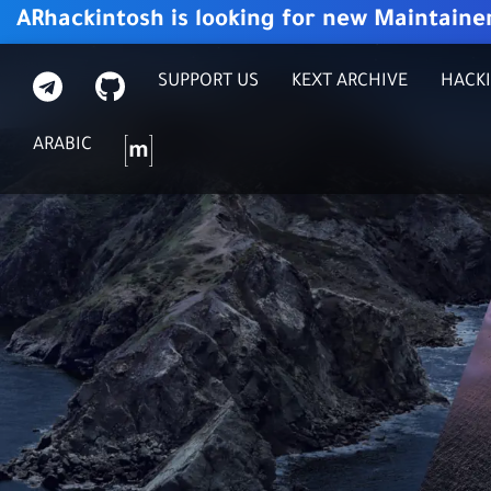
ARhackintosh is looking for new Maintaine
G
ت
SUPPORT US
KEXT ARCHIVE
HACKI
I
ي
T
ل
م
ARABIC
H
ي
ا
U
ج
ت
B
ر
ر
ا
ك
م
س