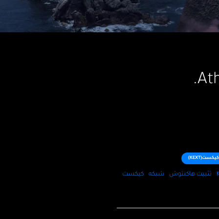
كيكست(KEXT)
تثبيت هاكنتوش
شبكه
كيكست