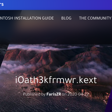
rs
NTOSH INSTALLATION GUIDE
BLOG
THE COMMUNITY
iOath3kfrmwr.kext
Published by
FarisZR
on
2020-04-22