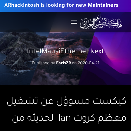
ARhackintosh is looking for new Maintainers
T
O
G
G
L
IntelMausiEthernet.kext
E
N
Published by
FarisZR
on
2020-04-21
A
V
I
G
A
T
I
كيكست مسوؤل عن تشغيل
O
N
معظم كروت lan الحديثه من