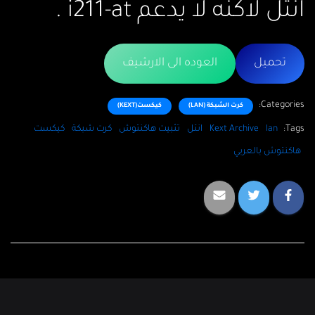
انتل لاكنه لا يدعم i211-at .
تحميل
العوده الى الارشيف
Categories:
كرت الشبكة (LAN)
كيكست(KEXT)
Tags:
lan
Kext Archive
انتل
تثبيت هاكنتوش
كرت شبكة
كيكست
هاكنتوش بالعربي