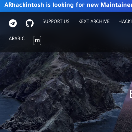
ARhackintosh is looking for new Maintaine
ت
G
SUPPORT US
KEXT ARCHIVE
HACKI
ي
I
ل
T
م
ARABIC
ي
H
ا
ج
U
ت
ر
B
ر
ا
ك
م
س