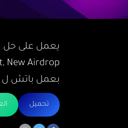
t, New Airdrop.
بعمل باتش ل IOBluetoothFamily لتفعيل المزامنة
تحميل
الع