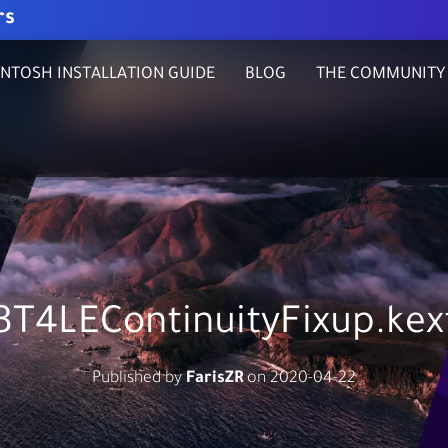
rs
NTOSH INSTALLATION GUIDE
BLOG
THE COMMUNITY
BT4LEContinuityFixup.kex
Published by
FarisZR
on
2020-04-22