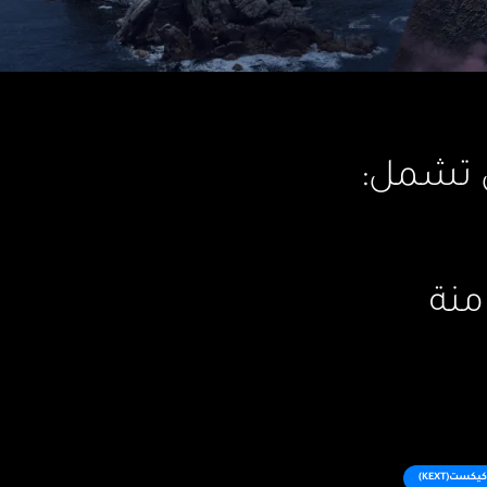
يعمل على حل مشاكل التزامن (Cont
كيكست(KEXT)