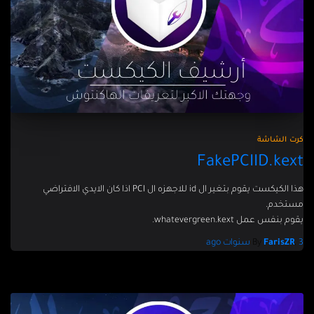
كرت الشاشة
FakePCIID.kext
هذا الكيكست يقوم بتغير ال id للاجهزه ال PCI اذا كان الايدي الافتراضي
مستخدم.
يقوم بنفس عمل whatevergreen.kext.
3 سنوات
,
FarisZR
By
ago