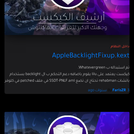
داخل النظام
AppleBacklightFixup.kext
تم استبداله ب Whatevergreen.
كيكست يعتمد على lilu يقوم باضافه دعم التحكم ب ال backlight بستخدام
باتشات rehabman تحتاج ان تضع SSDT-PNLF.aml في ملف patched في كلوفر
3 سنوات
,
FarisZR
By
ago