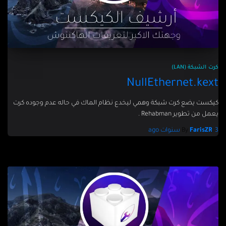
كرت الشبكة (LAN)
NullEthernet.kext
كيكست يضع كرت شبكة وهمي ليخدع نظام الماك في حاله عدم وجوده كرت
يعمل من تطوير Rehabman .
3 سنوات
,
FarisZR
By
ago