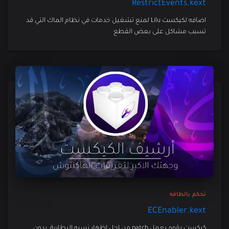
RestrictEvents.kext
اضافه لكيكست Lilu لمنع تشغيل خدمات في نظام الماك التي قد
تسبب مشاكل على بعض القطع
تحكم بالطاقه
ECEnabler.kext
كيكست يقوم بعمل patch من اجل اظهار نسبه البطارية, بدون