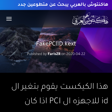
هاكنتوش بالعربي يبحث عن متطوعين جدد
T
O
G
G
L
FakePCIID.kext
E
N
Published by
FarisZR
on
2020-04-22
A
V
I
G
A
T
I
هذا الكيكست يقوم بتغير ال
O
N
id للاجهزه ال PCI اذا كان