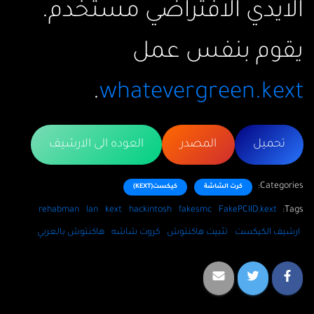
الايدي الافتراضي مستخدم.
يقوم بنفس عمل
.
whatevergreen.kext
تحميل
المصدر
العوده الى الارشيف
Categories:
كرت الشاشة
كيكست(KEXT)
rehabman
lan
kext
hackintosh
fakesmc
FakePCIID.kext
Tags:
ارشيف الكيكست
تثبيت هاكنتوش
كروت شاشه
هاكنتوش بالعربي