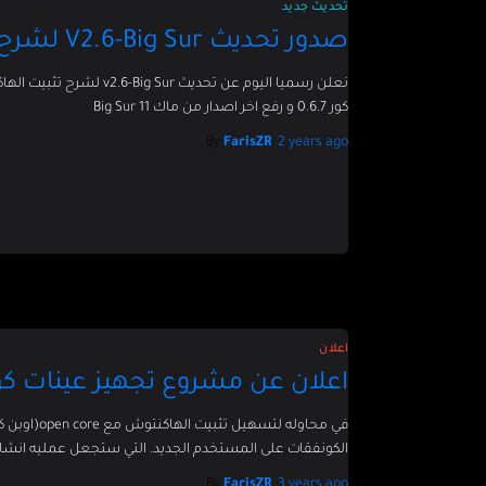
تحديث جديد
صدور تحديث V2.6-Big Sur لشرح تثبيت الهاكنتوش
نعلن رسميا اليوم عن تحديث
كور 0.6.7 و رفع اخر اصدار من ماك 11 Big Sur
By
FarisZR
,
2 years
ago
اعلان
اعلان عن مشروع تجهيز عينات كونفق اوبن
الكونفقات على المستخدم الجديد. التي ستجعل عمليه انشاء
By
FarisZR
,
3 years
ago