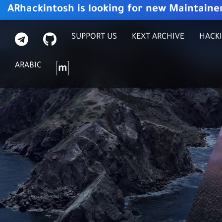
ARhackintosh is looking for new Maintaine
GITHUB
تيليجرام
SUPPORT US
KEXT ARCHIVE
HACKI
ماتركس
ARABIC