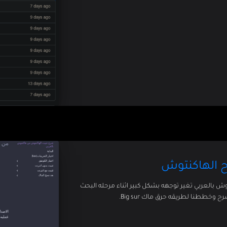
رح الهاكنتوش
 بالعربي تغير توجهه بشكل كبير اثناء مرحله البحث
وخططنا لطريقه حرق ماك Big sur.