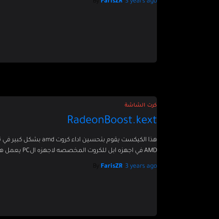
By
FarisZR
,
3 years
ago
كرت الشاشة
RadeonBoost.kext
AMD في اجهزه ابل للكروت المخصصه لاجهزه الPC يعمل هذا الكيكست على الهاكنتوش واجهزه ابل
By
FarisZR
,
3 years
ago