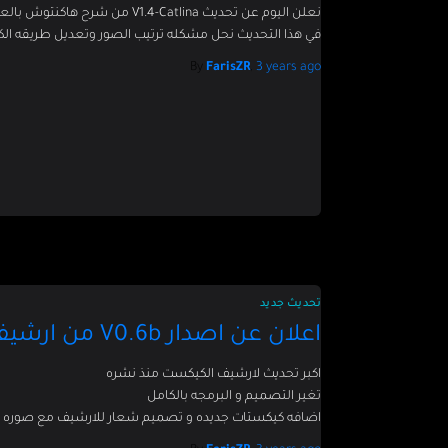
نعلن اليوم عن تحديث V1.4-Catlina من شرح هاكنتوش بالعربي وهو اكبر شرح عربي لتثبيت الهاكنتوش
في هذا التحديث نحل مشكله ترتيب الصور وتعديل طريقه الك
By
FarisZR
,
3 years
ago
تحديث جديد
اعلان عن اصدار V0.6b من ارشيف الكيكست
اكبر تحديث لارشيف الكيكست منذ نشره
تغير التصميم و البرمجه بالكامل
اضافه كيكستات جديده و تصميم شعار للارشيف مع صوره بار