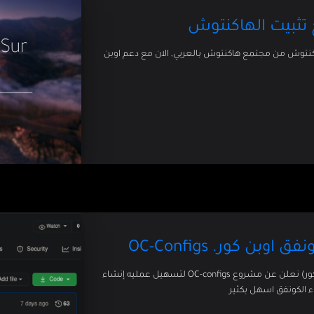
 v2.6-Big Sur لشرح تثبيت الهاكنتوش من مجتمع هاكنتوش بالعربي, الان مع دعم اوبن
 كور. OC-Configs
في محاوله لتسهيل تثبيت الهاكنتوش مع open core(اوبن كور) نعلن عن مشروع OC-configs لتسهيل عمليه إنشاء
 الكونفق اسهل بكثير