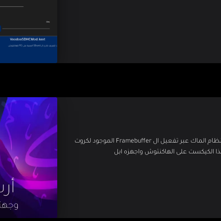
هذا الكيكست يقوم بتحسين اداء كروت amd بشكل كبير في نظام الماك عبر تفعيل ال Framebuffer الموجود لكروت