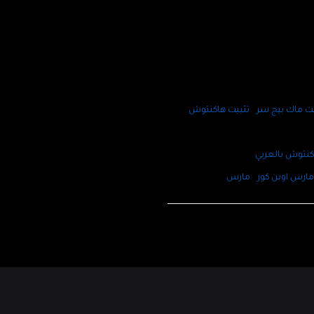
يت ماك بيج سر
تثبيت هاكنتوش
نتوش بالعربي
ارس اوبن كور
مارس