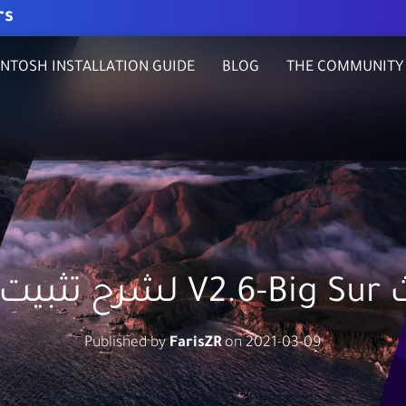
rs
NTOSH INSTALLATION GUIDE
BLOG
THE COMMUNITY
كنتوش
Published by
FarisZR
on
2021-03-09