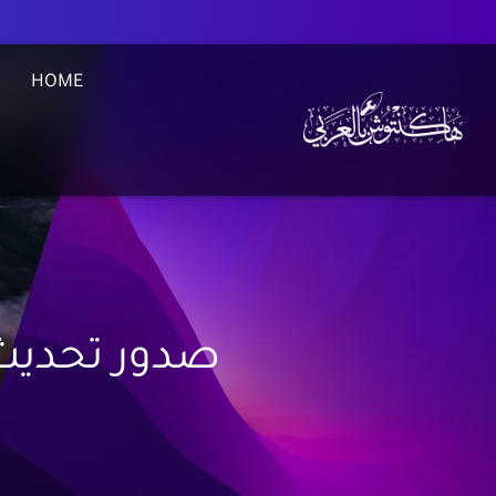
HOME
صدور تحديث V2.6-Big Sur لشرح تثبيت الها