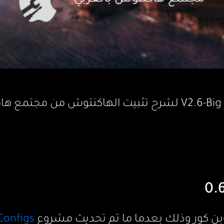
سميا صدور تحدث V2.6-Big Sur لشرح تثبيت الهاكنتوش من مجت
وبن كور وذلك بعدما ما تم تحديث مشروع
Configs