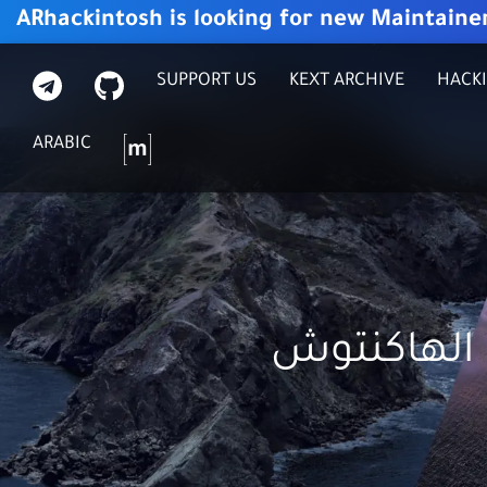
ARhackintosh is looking for new Maintaine
G
ت
SUPPORT US
KEXT ARCHIVE
HACKI
I
ي
T
ل
م
ARABIC
H
ي
ا
U
ج
ت
B
ر
ر
ا
ك
م
س