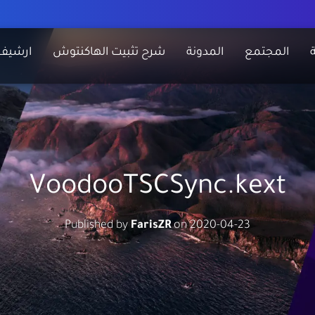
المجتمع
المدونة
شرح تثبيت الهاكنتوش
ارشيف
VoodooTSCSync.kext
Published by
FarisZR
on
2020-04-23