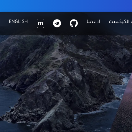
G
ت
م
 الكيكست
ادعمنا
ENGLISH
I
ي
ا
T
ل
ت
H
ي
ر
U
ج
ك
B
ر
س
ا
م