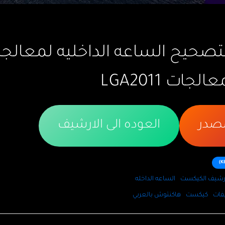
حيح الساعه الداخليه لمعالجا
ت LGA2011
مصدر
العوده الى الارشيف
رشيف الكيكست
الساعه الداخله
فات
كيكست
هاكنتوش بالعربي