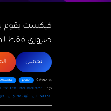
كيكست يقوم بتص
ضروري فقط لمعالجا
تحميل
ال
Categories:
المعالج
كيكست(KEXT)
Tags:
hackintosh
intel
kext
tsc
ا
المعالج
انتل
تثبيت هاكنتوش
تعري