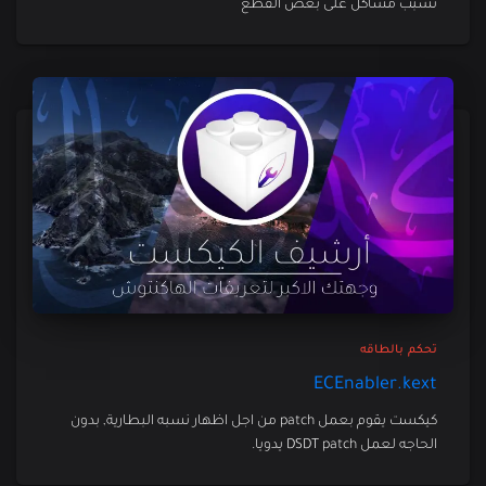
تسبب مشاكل على بعض القطع
تحكم بالطاقه
ECEnabler.kext
كيكست يقوم بعمل patch من اجل اظهار نسبه البطارية, بدون
الحاجه لعمل DSDT patch يدويا.