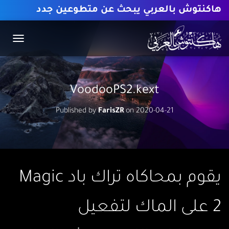
هاكنتوش بالعربي يبحث عن متطوعين جدد
T
O
G
G
L
VoodooPS2.kext
E
N
Published by
FarisZR
on
2020-04-21
A
V
I
G
A
T
I
يقوم بمحاكاه تراك باد Magic
O
N
2 على الماك لتفعيل