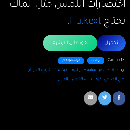
اختصارات اللمس مثل الماك
يحتاج
lilu.kext
.
تحميل
العوده الى الارشيف
Categories:
تراك باد
كيكست(KEXT)
Tags:
kext
ps2
voodoo
ارشيف الكيكست
شرح هاكنتوش
علي الصبحي
كيكست
هاكنتوش بالعربي