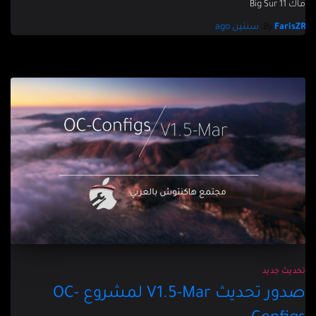
ماك 11 Big Sur
FarisZR
By
,
سنتين
ago
تحديث جديد
صدور تحديث V1.5-Mar لمشروع OC-