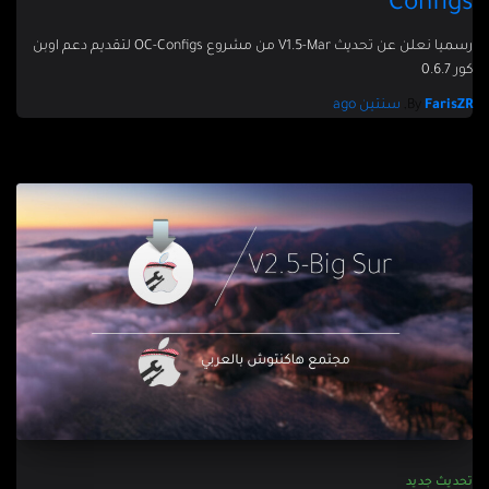
Configs
رسميا نعلن عن تحديث V1.5-Mar من مشروع OC-Configs لتقديم دعم اوبن
كور 0.6.7
FarisZR
By
,
سنتين
ago
تحديث جديد