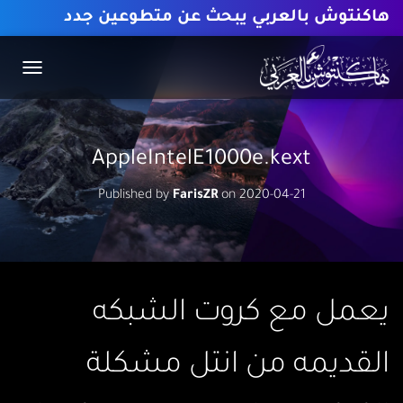
هاكنتوش بالعربي يبحث عن متطوعين جدد
T
O
G
G
L
AppleIntelE1000e.kext
E
N
Published by
FarisZR
on
2020-04-21
A
V
I
G
A
T
I
يعمل مع كروت الشبكه
O
N
القديمه من انتل مشكلة