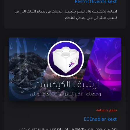
RestrictEvents.kext
اضافه لكيكست Lilu لمنع تشغيل خدمات في نظام الماك التي قد
تسبب مشاكل على بعض القطع
تحكم بالطاقه
ECEnabler.kext
كيكست يقوم بعمل patch من اجل اظهار نسبه البطارية, بدون