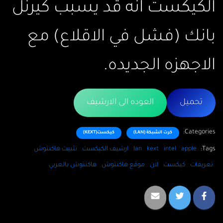
الكيكست انه قد يسبب كيرنل
بانك (فشل في الاقلاع) مع
الاجهزه الجديده.
تحميل
العوده الى الارشيف
Categories:
كرت الشبكة (LAN)
كيكست(KEXT)
Tags:
apple
intel
kext
lan
ارشيف الكيكست
تثبيت هاكنتوش
تعريفات
كيكست
لان
موقع هاكنتوش
هاكنتوش بالعربي