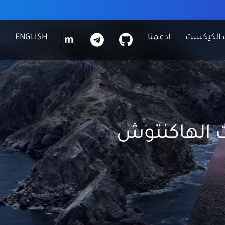
G
ت
م
 الكيكست
ادعمنا
ENGLISH
I
ي
ا
T
ل
ت
H
ي
ر
U
ج
ك
B
ر
س
ا
م