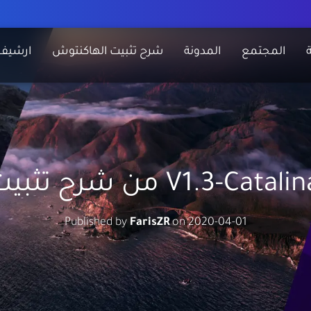
المجتمع
المدونة
شرح تثبيت الهاكنتوش
ارشيف
Published by
FarisZR
on
2020-04-01