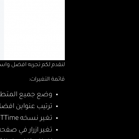
لنقدم لكم تجربه افضل واس
قائمة التغيرات:
وضع جميع المتطلبات لقسم MD
ترتيب عنواين افض
تغير نسخه SSDTTime من ioiiio الى نسخة corpnewt
تغير ازرار في صف