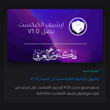
تحديث جديد
وصول أرشيف الكيكست الى اصدار V1.0
رسميا صدور تحديث V1.0 لأرشيف الكيكست, اول تحديث من
فتره, مع وصول ارشيف الكيكست لحاله ثابته